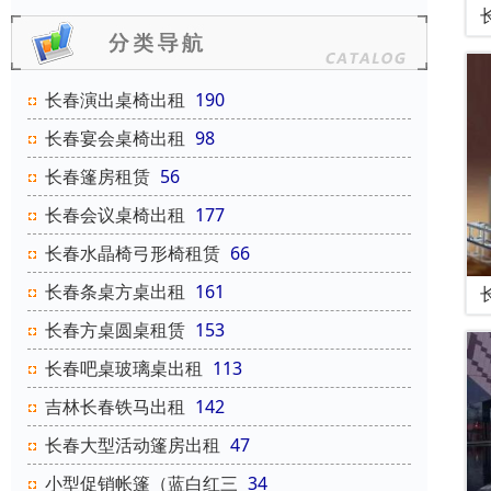
长春演出桌椅出租
190
长春宴会桌椅出租
98
长春篷房租赁
56
长春会议桌椅出租
177
长春水晶椅弓形椅租赁
66
长春条桌方桌出租
161
长春方桌圆桌租赁
153
长春吧桌玻璃桌出租
113
吉林长春铁马出租
142
长春大型活动篷房出租
47
小型促销帐篷（蓝白红三
34