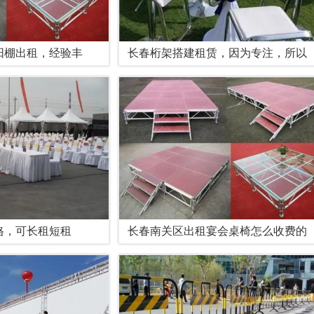
阳棚出租，经验丰
长春桁架搭建租赁，因为专注，所以
格，可长租短租
长春南关区出租宴会桌椅怎么收费的