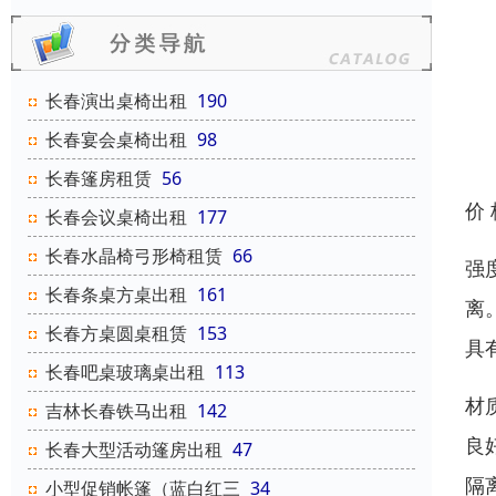
长春演出桌椅出租
190
长春宴会桌椅出租
98
长春篷房租赁
56
价
长春会议桌椅出租
177
长春水晶椅弓形椅租赁
66
强
长春条桌方桌出租
161
离
长春方桌圆桌租赁
153
具
长春吧桌玻璃桌出租
113
材
吉林长春铁马出租
142
良
长春大型活动篷房出租
47
隔
小型促销帐篷（蓝白红三
34