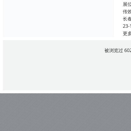
展
传
长
23-
更
被浏览过 60