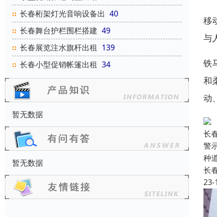
长春桁架灯光音响设备出
40
移
长春舞台护栏围栏搭建
49
与
长春展览注水旗杆出租
139
铁
长春小型促销帐篷出租
34
和
动
暂无数据
长
警
种
暂无数据
长
23-