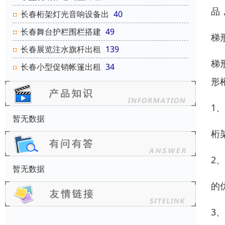
品
长春桁架灯光音响设备出
40
长春舞台护栏围栏搭建
49
梯
长春展览注水旗杆出租
139
梯
长春小型促销帐篷出租
34
形
1
暂无数据
桁
2
暂无数据
的
3