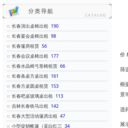
长春演出桌椅出租
190
长春宴会桌椅出租
98
长春篷房租赁
56
价
长春会议桌椅出租
177
长春水晶椅弓形椅租赁
66
筛
长春条桌方桌出租
161
根
长春方桌圆桌租赁
153
景
长春吧桌玻璃桌出租
113
吉林长春铁马出租
142
选
长春大型活动篷房出租
47
展
小型促销帐篷（蓝白红三
34