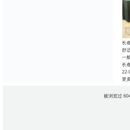
长
舒
一
长
22-
更
被浏览过 60