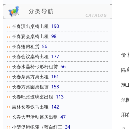
长春演出桌椅出租
190
长春宴会桌椅出租
98
长春篷房租赁
56
价
长春会议桌椅出租
177
长春水晶椅弓形椅租赁
66
隔
长春条桌方桌出租
161
施
长春方桌圆桌租赁
153
长春吧桌玻璃桌出租
113
危
吉林长春铁马出租
142
用
长春大型活动篷房出租
47
小型促销帐篷（蓝白红三
34