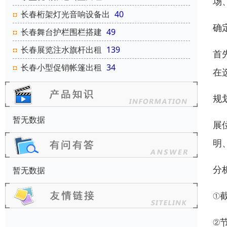
场
长春桁架灯光音响设备出
40
确
长春舞台护栏围栏搭建
49
长春展览注水旗杆出租
139
首
长春小型促销帐篷出租
34
在
规
暂无数据
展
明
分
暂无数据
①
②