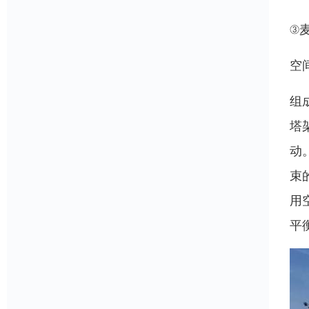
③
空
组
塔
动
束
用
平