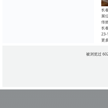
长
展
传
长
23-
更
被浏览过 60