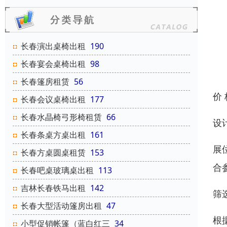
长春演出桌椅出租
190
长春宴会桌椅出租
98
长春篷房租赁
56
价
长春会议桌椅出租
177
长春水晶椅弓形椅租赁
66
设
长春条桌方桌出租
161
展
长春方桌圆桌租赁
153
合
长春吧桌玻璃桌出租
113
吉林长春铁马出租
142
筛
长春大型活动篷房出租
47
根
小型促销帐篷（蓝白红三
34