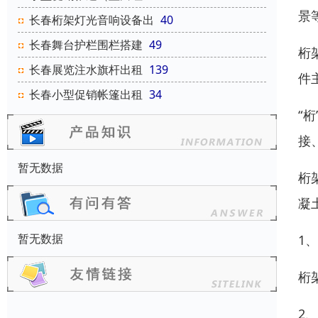
景
长春桁架灯光音响设备出
40
长春舞台护栏围栏搭建
49
桁
长春展览注水旗杆出租
139
件
长春小型促销帐篷出租
34
“
接
暂无数据
桁
凝
暂无数据
1
桁
2