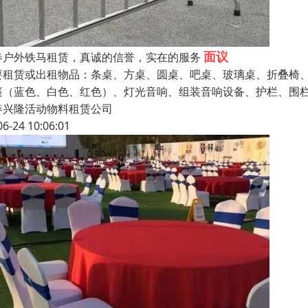
面议
春户外铁马租赁，真诚的信誉，实在的服务
要租赁或出租物品：条桌、方桌、圆桌、吧桌、玻璃桌、折叠椅
篷（蓝色、白色、红色）、灯光音响、组装音响设备、护栏、围
春兴隆活动物料租赁公司
06-24 10:06:01