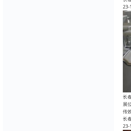
23-
长
展
传
长
23-