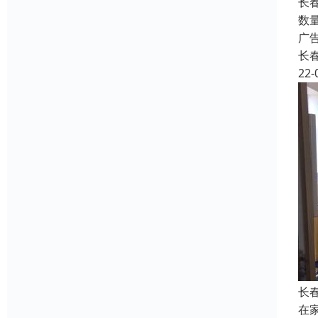
长
数
广
长
22-
长
在