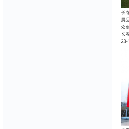
长
展
众
长
23-