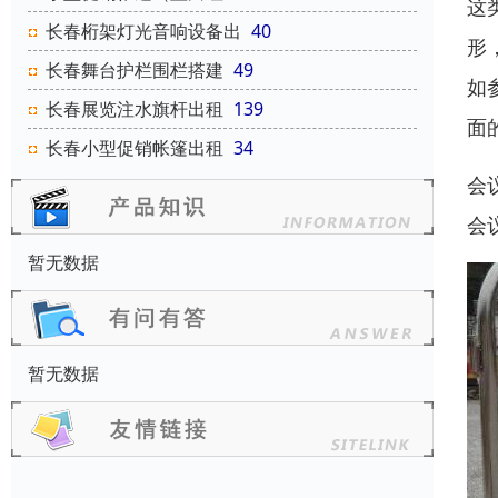
这
长春桁架灯光音响设备出
40
形
长春舞台护栏围栏搭建
49
如
长春展览注水旗杆出租
139
面
长春小型促销帐篷出租
34
会
会
暂无数据
暂无数据