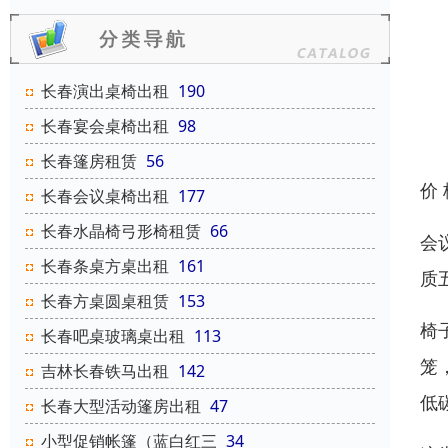
长春演出桌椅出租
190
长春宴会桌椅出租
98
长春篷房租赁
56
价
长春会议桌椅出租
177
长春水晶椅弓形椅租赁
66
会
长春条桌方桌出租
161
质
长春方桌圆桌租赁
153
椅
长春吧桌玻璃桌出租
113
笼
吉林长春铁马出租
142
低
长春大型活动篷房出租
47
小型促销帐篷（蓝白红三
34