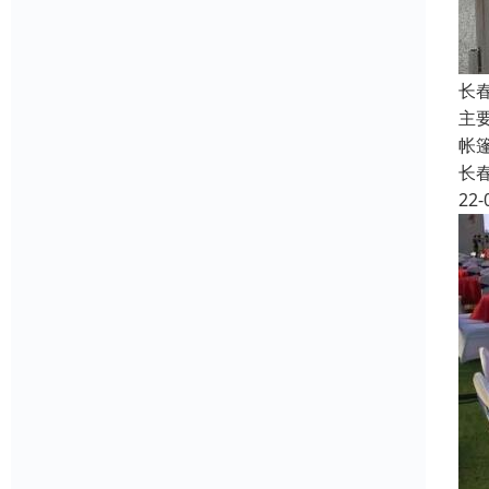
长
主
帐
长
22-