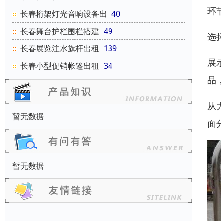
环
长春桁架灯光音响设备出
40
长春舞台护栏围栏搭建
49
选
长春展览注水旗杆出租
139
展
长春小型促销帐篷出租
34
品
从
暂无数据
面
暂无数据